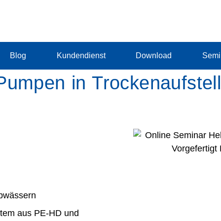
Blog
Kundendienst
Download
Semi
Pumpen in Trockenaufstel
Abwässern
stem aus PE-HD und