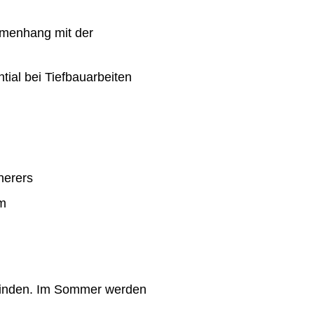
mmenhang mit der
tial bei Tiefbauarbeiten
nerers
em
tfinden. Im Sommer werden